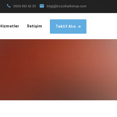
0554 593 42 55
bilgi@bozoklarkimya.com
Hizmetler
İletişim
Teklif Alın